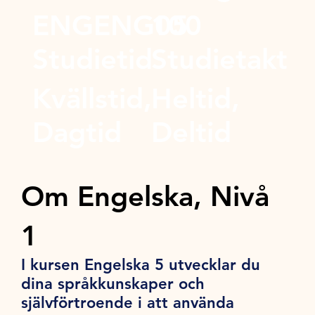
ENGENG05
100
Studietid
Studietakt
Kvällstid,
Heltid,
Dagtid
Deltid
Om Engelska, Nivå
1
I kursen Engelska 5 utvecklar du
dina språkkunskaper och
självförtroende i att använda