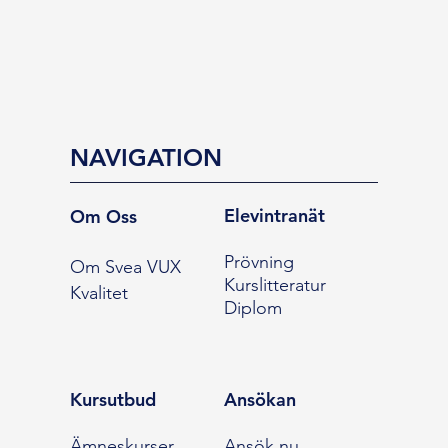
NAVIGATION
Elevintranät
Om Oss
Prövning
Om Svea VUX
Kurslitteratur
Kvalitet
Diplom
Kursutbud
Ansökan
Ämneskurser
Ansök nu