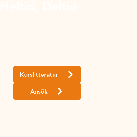
Heltid, Deltid
1
Kurslitteratur
Ansök