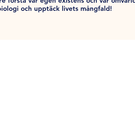
tre förstå vår egen existens och vår omvärl
biologi och upptäck livets mångfald!