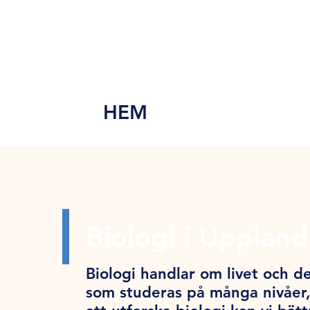
MEN
Y
HEM
Biologi i Upplan
Biologi handlar om livet och de
som studeras på många nivåer,