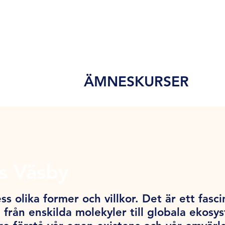
ÄMNESKURSER
ds Väsby
ss olika former och villkor. Det är ett fas
 från enskilda molekyler till globala ekos