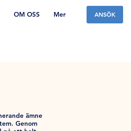
OM OSS
Mer
ANSÖK
cinerande ämne
ystem. Genom