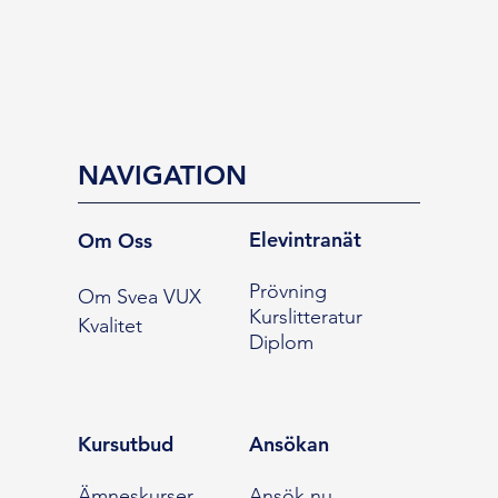
NAVIGATION
Elevintranät
Om Oss
Prövning
Om Svea VUX
Kurslitteratur
Kvalitet
Diplom
Kursutbud
Ansökan
Ämneskurser
Ansök nu