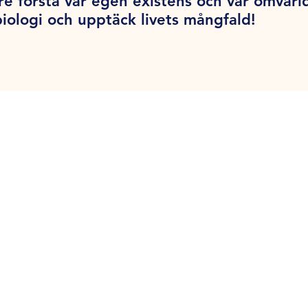
tre förstå vår egen existens och vår omvärl
biologi och upptäck livets mångfald!