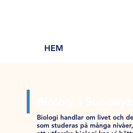
MEN
Y
HEM
Biologi i Sundby
Biologi handlar om livet och de
som studeras på många nivåer,