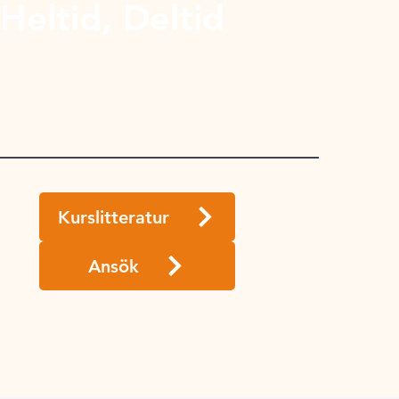
Heltid, Deltid
1
Kurslitteratur
Ansök