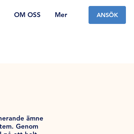
OM OSS
Mer
ANSÖK
cinerande ämne
ystem. Genom