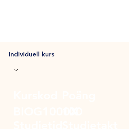
Individuell kurs
Kurskod
Poäng
BIOG1000X
100
Studietid
Studietakt