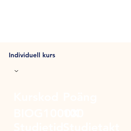
Individuell kurs
Kurskod
Poäng
BIOG1000X
100
Studietid
Studietakt