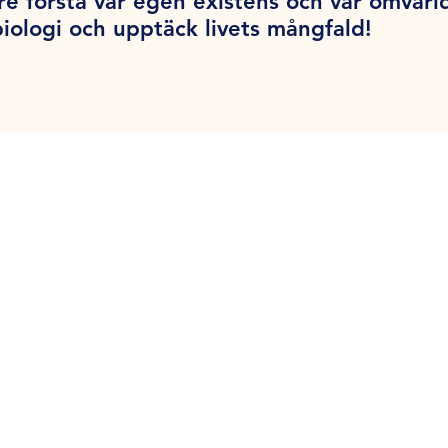
tre förstå vår egen existens och vår omvärl
biologi och upptäck livets mångfald!