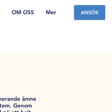
OM OSS
Mer
ANSÖK
cinerande ämne
ystem. Genom