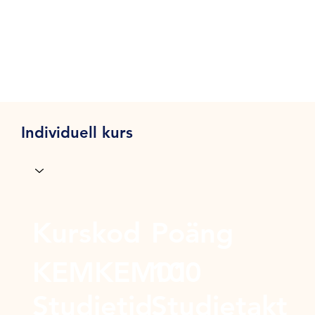
Individuell kurs
Kurskod
Poäng
KEMKEM01
100
Studietid
Studietakt